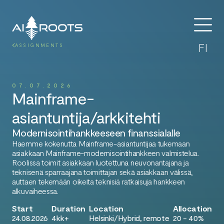
FI
ASSIGNMENTS
07.07.2026
Mainframe-
asiantuntija/arkkitehti
Modernisointihankkeeseen finanssialalle
Haemme kokenutta Mainframe-asiantuntijaa tukemaan
asiakkaan Mainframe-modernisointihankkeen valmistelua.
Roolissa toimit asiakkaan luotettuna neuvonantajana ja
teknisenä sparraajana toimittajan sekä asiakkaan välissä,
auttaen tekemään oikeita teknisiä ratkaisuja hankkeen
alkuvaiheessa.
Start
Duration
Location
Allocation
24.08.2026
4kk+
Helsinki/Hybrid, remote
20 - 40%