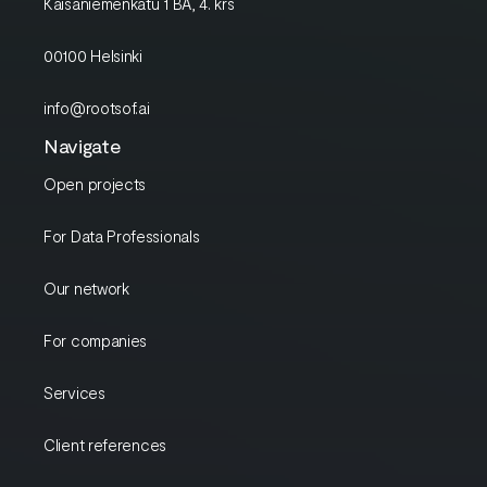
Kaisaniemenkatu 1 BA, 4. krs
00100 Helsinki
info@rootsof.ai
Navigate
Open projects
For Data Professionals
Our network
For companies
Services
Client references