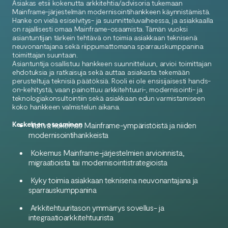
Asiakas etsii kokenutta arkkitehtia/advisoria tukemaan
Mainframe-järjestelmän modernisointihankkeen käynnistämistä.
Hanke on vielä esiselvitys- ja suunnitteluvaiheessa, ja asiakkaalla
on rajallisesti omaa Mainframe-osaamista. Tämän vuoksi
asiantuntijan tärkein tehtävä on toimia asiakkaan teknisenä
neuvonantajana sekä riippumattomana sparrauskumppanina
toimittajan suuntaan.
Asiantuntija osallistuu hankkeen suunnitteluun, arvioi toimittajan
ehdotuksia ja ratkaisuja sekä auttaa asiakasta tekemään
perusteltuja teknisiä päätöksiä. Rooli ei ole ensisijaisesti hands-
on-kehitystä, vaan painottuu arkkitehtuuri-, modernisointi- ja
teknologiakonsultointiin sekä asiakkaan edun varmistamiseen
koko hankkeen valmistelun aikana.
Keskeinen osaaminen
Vahva kokemus Mainframe-ympäristöistä ja niiden
modernisointihankkeista
Kokemus Mainframe-järjestelmien arvioinnista,
migraatioista tai modernisointistrategioista
Kyky toimia asiakkaan teknisena neuvonantajana ja
sparrauskumppanina
Arkkitehtuuritason ymmärrys sovellus- ja
integraatioarkkitehtuurista